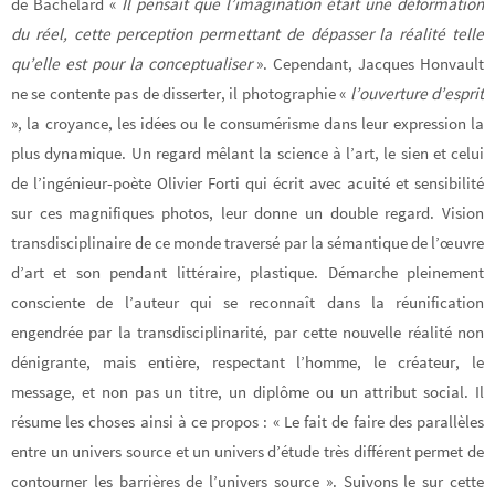
de Bachelard «
Il pensait que l’imagination était une déformation
du réel, cette perception permettant de dépasser la réalité telle
qu’elle est pour la conceptualiser
». Cependant, Jacques Honvault
ne se contente pas de disserter, il photographie «
l’ouverture d’esprit
», la croyance, les idées ou le consumérisme dans leur expression la
plus dynamique. Un regard mêlant la science à l’art, le sien et celui
de l’ingénieur-poète Olivier Forti qui écrit avec acuité et sensibilité
sur ces magnifiques photos, leur donne un double regard. Vision
transdisciplinaire de ce monde traversé par la sémantique de l’œuvre
d’art et son pendant littéraire, plastique. Démarche pleinement
consciente de l’auteur qui se reconnaît dans la réunification
engendrée par la transdisciplinarité, par cette nouvelle réalité non
dénigrante, mais entière, respectant l’homme, le créateur, le
message, et non pas un titre, un diplôme ou un attribut social. Il
résume les choses ainsi à ce propos : « Le fait de faire des parallèles
entre un univers source et un univers d’étude très différent permet de
contourner les barrières de l’univers source ». Suivons le sur cette