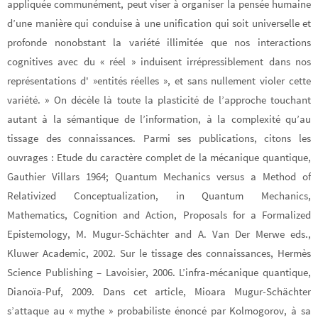
appliquée communément, peut viser à organiser la pensée humaine
d’une manière qui conduise à une unification qui soit universelle et
profonde nonobstant la variété illimitée que nos interactions
cognitives avec du « réel » induisent irrépressiblement dans nos
représentations d' »entités réelles », et sans nullement violer cette
variété. » On décèle là toute la plasticité de l’approche touchant
autant à la sémantique de l’information, à la complexité qu’au
tissage des connaissances. Parmi ses publications, citons les
ouvrages : Etude du caractère complet de la mécanique quantique,
Gauthier Villars 1964; Quantum Mechanics versus a Method of
Relativized Conceptualization, in Quantum Mechanics,
Mathematics, Cognition and Action, Proposals for a Formalized
Epistemology, M. Mugur-Schächter and A. Van Der Merwe eds.,
Kluwer Academic, 2002. Sur le tissage des connaissances, Hermès
Science Publishing – Lavoisier, 2006. L’infra-mécanique quantique,
Dianoïa-Puf, 2009. Dans cet article, Mioara Mugur-Schächter
s’attaque au « mythe » probabiliste énoncé par Kolmogorov, à sa