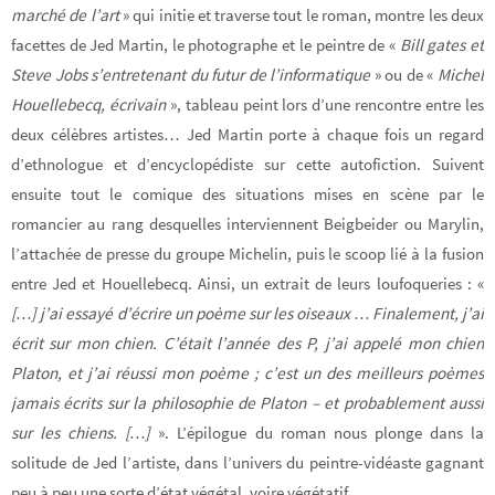
marché de l’art
» qui initie et traverse tout le roman, montre les deux
facettes de Jed Martin, le photographe et le peintre de «
Bill gates et
Steve Jobs s’entretenant du futur de l’informatique
» ou de «
Michel
Houellebecq, écrivain
», tableau peint lors d’une rencontre entre les
deux célèbres artistes… Jed Martin porte à chaque fois un regard
d’ethnologue et d’encyclopédiste sur cette autofiction. Suivent
ensuite tout le comique des situations mises en scène par le
romancier au rang desquelles interviennent Beigbeider ou Marylin,
l’attachée de presse du groupe Michelin, puis le scoop lié à la fusion
entre Jed et Houellebecq. Ainsi, un extrait de leurs loufoqueries : «
[…] j’ai essayé d’écrire un poème sur les oiseaux … Finalement, j’ai
écrit sur mon chien. C’était l’année des P, j’ai appelé mon chien
Platon, et j’ai réussi mon poème ; c’est un des meilleurs poèmes
jamais écrits sur la philosophie de Platon – et probablement aussi
sur les chiens. […]
». L’épilogue du roman nous plonge dans la
solitude de Jed l’artiste, dans l’univers du peintre-vidéaste gagnant
peu à peu une sorte d’état végétal, voire végétatif.