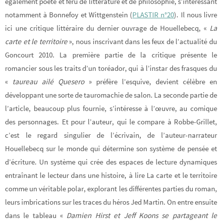
également poète et féru de littérature et de philosophie, s’intéressant
notamment à Bonnefoy et Wittgenstein (
PLASTIR n°20
). Il nous livre
ici une critique littéraire du dernier ouvrage de Houellebecq, «
La
carte et le territoire
», nous inscrivant dans les feux de l’actualité du
Goncourt 2010. La première partie de la critique présente le
romancier sous les traits d’un toréador, qui à l’instar des frasques du
«
taureau ailé Quesero
» préfère l’esquive, devient célèbre en
développant une sorte de tauromachie de salon. La seconde partie de
l’article, beaucoup plus fournie, s’intéresse à l’œuvre, au comique
des personnages. Et pour l’auteur, qui le compare à Robbe-Grillet,
c’est le regard singulier de l’écrivain, de l’auteur-narrateur
Houellebecq sur le monde qui détermine son système de pensée et
d’écriture. Un système qui crée des espaces de lecture dynamiques
entraînant le lecteur dans une histoire, à lire La carte et le territoire
comme un véritable polar, explorant les différentes parties du roman,
leurs imbrications sur les traces du héros Jed Martin. On entre ensuite
dans le tableau «
Damien Hirst et Jeff Koons se partageant le