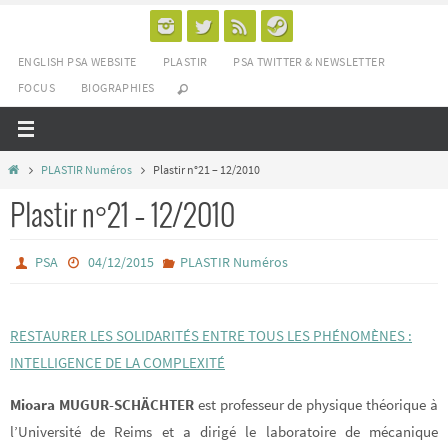
Passer
vers
ENGLISH PSA WEBSITE
PLASTIR
PSA TWITTER & NEWSLETTER
le
FOCUS
BIOGRAPHIES
contenu
Home
PLASTIR Numéros
Plastir n°21 – 12/2010
Plastir n°21 – 12/2010
PSA
04/12/2015
PLASTIR Numéros
RESTAURER LES SOLIDARITÉS ENTRE TOUS LES PHÉNOMÈNES :
INTELLIGENCE DE LA COMPLEXITÉ
Mioara MUGUR-SCHÄCHTER
est professeur de physique théorique à
l’Université de Reims et a dirigé le laboratoire de mécanique