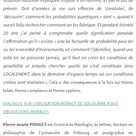
situation naturelle impliquée impose à un homme, et par le but de
prévoir. Tant d’années je me suis efforcée de ‘constater’, de
‘découvrir’, comment les probabilités quantiques « sont », quand il
aurait fallu rechercher comment on les fabrique. Et pendant bientôt
20 ans j’ai peiné à comprendre quelle signification possède
l’affirmation qu’il « existe » une loi factuelle de probabilité pour tel
ou tel ensemble d’événements, et comment l’identifier, quand une
telle loi ne préexiste jamais, qu’il faut en créer les conditions de
possibilité et ensuite chercher quelle loi s’est constituée ainsi
LOCALEMENT, dans le domaine d’espace-temps où ces conditions
créées sont réalisées
». Cela a des conséquences à la fois sur Homo
faber, Homo complexus et Homo sapiens.
DIALOGUE SUR L’OBLIGATION MORALE DE SOUSCRIRE À DES
OBLIGATIONS MORALES
Pierre-marie POUGET
est licencié ès théologie, ès lettres, docteur en
philosophie de l’université de Fribourg et postgradué en