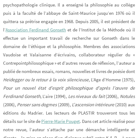
psychopathologie clinique. Il a enseigné la philosophie au collège
puis à la faculté de l’abbaye de Saint-Maurice jusqu’en 1976 où il
quittera sa prêtrise engagée en 1968. Depuis 2005, il est président de
l’
Association Ferdinand Gonseth
et de l’Institut de la Méthode où il
effectue un important travail de recherche sur Gonseth dans le
domaine de l’éthique et la philosophie. Membres des associations
Vaudoise et Valaisanne d’écrivains, collaborateur régulier du «
Contrepointphilosophique » et d’autres revues de réflexion, l’auteur a
publié de nombreux essais, romans, nouvelles et livres de poésie dont
Heidegger ou le retour à la voix silencieuse,
L’Age d’Homme (1975),
Pour un nouvel état d’esprit philosophique d’après l’œuvre de
Ferdinand Gonseth
, L’aire (1994),
Les niveaux du fait
(2006),
Notules
(2006),
Penser sans dogmes
(2009),
L’ascension intérieure
(2010) aux
éditions du Madrier. Les lecteurs de PLASTIR trouveront tous les
détails sur le site de
Pierre-Marie Pouget
. Dans cet article réalisé pour
notre revue, l’auteur s’attache par une démarche intelligente et
directe – la mise en place d’un dialogue subtil entre K & P – à nous