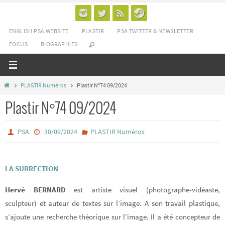
Passer
vers
ENGLISH PSA WEBSITE
PLASTIR
PSA TWITTER & NEWSLETTER
le
FOCUS
BIOGRAPHIES
contenu
Home
PLASTIR Numéros
Plastir N°74 09/2024
Plastir N°74 09/2024
PSA
30/09/2024
PLASTIR Numéros
LA SURRECTION
Hervé BERNARD
est artiste visuel (photographe-vidéaste,
sculpteur) et auteur de textes sur l’image. A son travail plastique,
s’ajoute une recherche théorique sur l’image. Il a été concepteur de