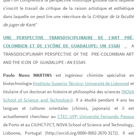
s’inscrit le travail de critique de la raison artistique et esthétique
dans laquelle on peut lire une réécriture de la
Critique de la faculté
de juger de Kant
.”
UNE PERSPECTIVE TRANSDISCIPLINAIRE DE L’ART PRÉ-
COLOMBIEN ET DE L’ICÔNE DE GUADALUPE: UN ESSAI
_ A
TRANSDISCIPLINARY PERSPECTIVE OF THE PRE-COLOMBIAN ART
AND THE ICON OF GUADALUPE : AN ESSAY.
Paulo Nuno MARTINS
est ingénieur chimiste spécialisé en
biotechnologie (
Instituto Superior Técnico, Université de Lisbonne
) et
titulaire d’un doctorat en histoire et philosophie des sciences (
NOVA
School of Science and Technology
). Il a étudié pendant 4 ans les
langues et cultures orientales (chinois, japonais) et il est
actuellement chercheur au
CTEC-UFP, Université Fernando Pessoa
de Porto et au CIUHCT-FCT, NOVA School of Science and Technology,
Lisbonne, Portugal (http://orcid.org/0000-0002-2670-3172). Il est