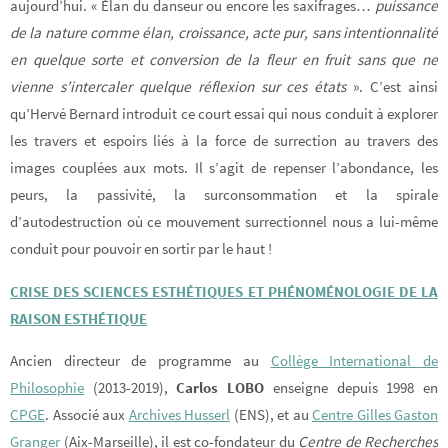
aujourd’hui. « Élan du danseur ou encore les saxifrages…
puissance
de la nature comme élan, croissance, acte pur, sans intentionnalité
en quelque sorte et conversion de la fleur en fruit sans que ne
vienne s’intercaler quelque réflexion sur ces états
». C’est ainsi
qu’Hervé Bernard introduit ce court essai qui nous conduit à explorer
les travers et espoirs liés à la force de surrection au travers des
images couplées aux mots. Il s’agit de repenser l’abondance, les
peurs, la passivité, la surconsommation et la spirale
d’autodestruction où ce mouvement surrectionnel nous a lui-même
conduit pour pouvoir en sortir par le haut !
CRISE DES SCIENCES ESTHÉTIQUES ET PHÉNOMÉNOLOGIE DE LA
RAISON ESTHÉTIQUE
Ancien directeur de programme au
Collège International de
Philosophie
(2013-2019),
Carlos LOBO
enseigne depuis 1998 en
CPGE
. Associé aux
Archives Husserl
(ENS), et au
Centre Gilles Gaston
Granger
(Aix-Marseille), il est co-fondateur du
Centre de Recherches