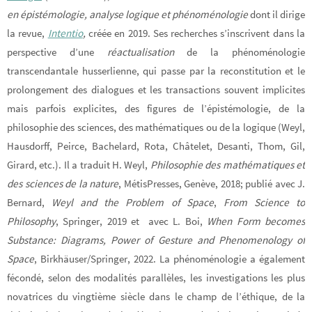
en épistémologie, analyse logique et phénoménologie
dont il dirige
la revue,
Intentio
,
créée en 2019. Ses recherches s’inscrivent dans la
perspective d’une
réactualisation
de la phénoménologie
transcendantale husserlienne, qui passe par la reconstitution et le
prolongement des dialogues et les transactions souvent implicites
mais parfois explicites, des figures de l’épistémologie, de la
philosophie des sciences, des mathématiques ou de la logique (Weyl,
Hausdorff, Peirce, Bachelard, Rota, Châtelet, Desanti, Thom, Gil,
Girard, etc.). Il a traduit H. Weyl,
Philosophie des mathématiques et
des sciences de la nature
, MétisPresses, Genève, 2018; publié avec J.
Bernard,
Weyl and the Problem of Space
,
From Science to
Philosophy
, Springer, 2019 et avec L. Boi,
When Form becomes
Substance: Diagrams, Power of Gesture and Phenomenology of
Space
, Birkhäuser/Springer, 2022. La phénoménologie a également
fécondé, selon des modalités parallèles, les investigations les plus
novatrices du vingtième siècle dans le champ de l’éthique, de la