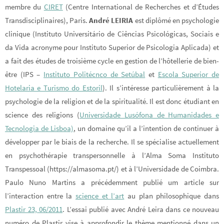
membre du
CIRET
(Centre International de Recherches et d’Études
Transdisciplinaires), Paris.
André LEIRIA
est diplômé en psychologie
clinique (Instituto Universitário de Ciências Psicológicas, Sociais e
da Vida acronyme pour Instituto Superior de Psicologia Aplicada) et
a fait des études de troisième cycle en gestion de l’hôtellerie de bien-
être (IPS –
Instituto Politécnco de Setúbal
et
Escola Superior de
Hotelaria e Turismo do Estoril
). Il s’intéresse particulièrement à la
psychologie de la religion et de la spiritualité. Il est donc étudiant en
science des religions (
Universidade Lusófona de Humanidades e
Tecnologia de Lisboa)
, un domaine qu’il a l’intention de continuer à
développer par le biais de la recherche. Il se spécialise actuellement
en psychothérapie transpersonnelle à l’Alma Soma Instituto
Transpessoal (https://almasoma.pt/) et à l’Universidade de Coimbra.
Paulo Nuno Martins a précédemment publié um article sur
l’interaction entre la
science et l’art
au plan philosophique dans
Plastir 23, 06/2011
.
L’essai publié avec André Leira dans ce nouveau
numéro de Plastir vise à approfondir le thème mentionné dans un