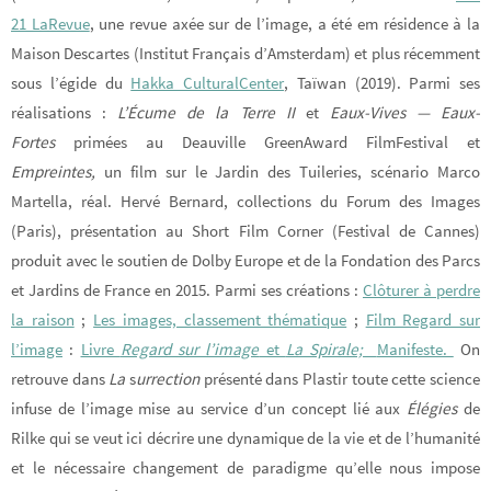
21 LaRevue
, une revue axée sur de l’image, a été em résidence à la
Maison Descartes (Institut Français d’Amsterdam) et plus récemment
sous l’égide du
Hakka CulturalCenter
, Taïwan (2019). Parmi ses
réalisations :
L’Écume de la Terre II
et
Eaux-Vives — Eaux-
Fortes
primées au Deauville GreenAward FilmFestival et
Empreintes,
un film sur le Jardin des Tuileries, scénario Marco
Martella, réal. Hervé Bernard, collections du Forum des Images
(Paris), présentation au Short Film Corner (Festival de Cannes)
produit avec le soutien de Dolby Europe et de la Fondation des Parcs
et Jardins de France en 2015. Parmi ses créations :
Clôturer à perdre
la raison
;
Les images, classement thématique
;
Film Regard sur
l’image
:
Livre
Regard sur l’image
et
La Spirale;
Manifeste.
On
retrouve dans
La
s
urrection
présenté dans Plastir toute cette science
infuse de l’image mise au service d’un concept lié aux
Élégies
de
Rilke qui se veut ici décrire une dynamique de la vie et de l’humanité
et le nécessaire changement de paradigme qu’elle nous impose