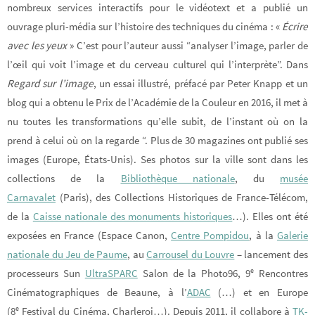
nombreux services interactifs pour le vidéotext et a publié un
ouvrage pluri-média sur l’histoire des techniques du cinéma : «
Écrire
avec les yeux
» C’est pour l’auteur aussi “analyser l’image, parler de
l’œil qui voit l’image et du cerveau culturel qui l’interprète”. Dans
Regard sur l’image
, un essai illustré, préfacé par Peter Knapp et un
blog qui a obtenu le Prix de l’Académie de la Couleur en 2016, il met à
nu toutes les transformations qu’elle subit, de l’instant où on la
prend à celui où on la regarde “. Plus de 30 magazines ont publié ses
images (Europe, États-Unis). Ses photos sur la ville sont dans les
collections de la
Bibliothèque nationale
, du
musée
Carnavalet
(Paris), des Collections Historiques de France-Télécom,
de la
Caisse nationale des monuments historiques
…). Elles ont été
exposées en France (Espace Canon,
Centre Pompidou
, à la
Galerie
nationale du Jeu de Paume
, au
Carrousel du Louvre
– lancement des
e
processeurs Sun
UltraSPARC
Salon de la Photo96, 9
Rencontres
Cinématographiques de Beaune, à l’
ADAC
(…) et en Europe
e
(8
Festival du Cinéma, Charleroi…). Depuis 2011, il collabore à
TK-