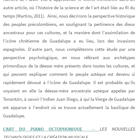
autre article, où l’histoire de la science et de l’art était liée au fil du
temps (Martins, 2011). Ainsi, nous décrirons la perspective historique
des peuples précolombiens, en soulignant la pertinence des dieux
ancestraux pour ces cultures, et la manière dont l’assimilation de
l’icône chrétienne de Guadalupe a eu lieu, lors des invasions
espagnoles. D’autre part, nous compléterons cette étude par une
perspective psychologique, en nous référant aux archétypes
primordiaux de la déesse mère présents dans toutes les cultures, et
qui peuvent expliquer comment le peuple aztèque est devenu si
rapidement dévoué à l’icône de Guadalupe. Il est probable qu’ils
voyaient en elle la déesse-mère ancestrale aztèque appelée par
Tonantzin, à savoir l’Indien Juan Diego, à qui la Vierge de Guadalupe
est apparue à l’endroit où se trouve actuellement la basilique de
Guadalupe.
L’ART DU PIANO OCTOPHONIQUE –
LES NOUVELLES
TECHNOLOGIES ET LA CRÉATION MUSICALE