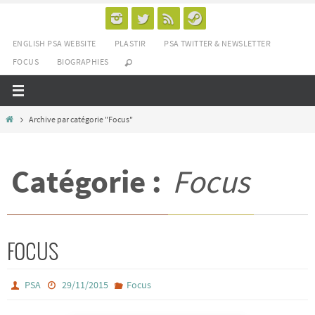
Passer
vers
ENGLISH PSA WEBSITE
PLASTIR
PSA TWITTER & NEWSLETTER
le
FOCUS
BIOGRAPHIES
contenu
Home
Archive par catégorie "Focus"
Catégorie :
Focus
FOCUS
PSA
29/11/2015
Focus