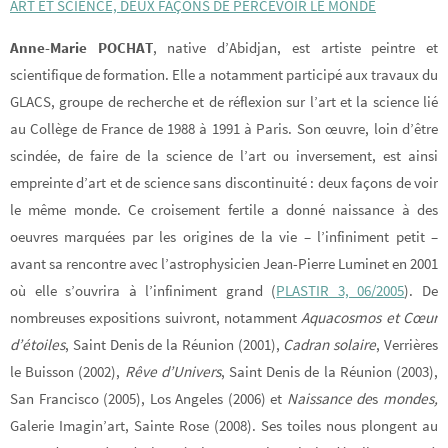
ART ET SCIENCE, DEUX FAÇONS DE PERCEVOIR LE MONDE
Anne-Marie POCHAT
, native d’Abidjan, est artiste peintre et
scientifique de formation. Elle a notamment participé aux travaux du
GLACS, groupe de recherche et de réflexion sur l’art et la science lié
au Collège de France de 1988 à 1991 à Paris. Son œuvre, loin d’être
scindée, de faire de la science de l’art ou inversement, est ainsi
empreinte d’art et de science sans discontinuité : deux façons de voir
le même monde. Ce croisement fertile a donné naissance à des
oeuvres marquées par les origines de la vie – l’infiniment petit –
avant sa rencontre avec l’astrophysicien Jean-Pierre Luminet en 2001
où elle s’ouvrira à l’infiniment grand (
PLASTIR 3, 06/2005
). De
nombreuses expositions suivront, notamment
Aquacosmos et Cœur
d’étoiles
, Saint Denis de la Réunion (2001),
Cadran solaire
, Verrières
le Buisson (2002),
Rêve d’Univers
, Saint Denis de la Réunion (2003),
San Francisco (2005), Los Angeles (2006) et
Naissance de
s
mondes,
Galerie Imagin’art, Sainte Rose (2008). Ses toiles nous plongent au