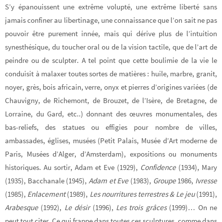
S’y épanouissent une extrême volupté, une extrême liberté sans
jamais confiner au libertinage, une connaissance que l’on sait ne pas
pouvoir être purement innée, mais qui dérive plus de l’intuition
synesthésique, du toucher oral ou de la vision tactile, que de l’art de
peindre ou de sculpter. A tel point que cette boulimie de la vie le
conduisit à malaxer toutes sortes de matières : huile, marbre, granit,
noyer, grès, bois africain, verre, onyx et pierres d’origines variées (de
Chauvigny, de Richemont, de Brouzet, de l’Isère, de Bretagne, de
Lorraine, du Gard, etc..) donnant des œuvres monumentales, des
bas-reliefs, des statues ou effigies pour nombre de villes,
ambassades, églises, musées (Petit Palais, Musée d’Art moderne de
Paris, Musées d’Alger, d’Amsterdam), expositions ou monuments
historiques. Au sortir, Adam et Eve (1929),
Confidence
(1934), Mary
(1935), Bacchanale (1945),
Adam et Eve
(1983),
Groupe
1986,
Ivresse
(1985),
Enlacement
(1989),
Les nourritures terrestres & Le jeu
(1991),
Arabesque
(1992),
Le désir
(1996),
Les trois grâces
(1999)… On ne
peut tout citer. Ce qui frappe dans toutes ces sculptures, comme dans