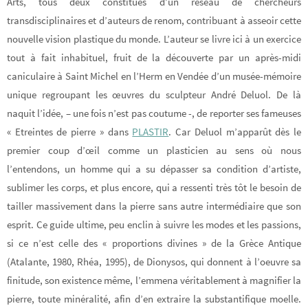
Arts, tous deux constitués d’un réseau de chercheurs
transdisciplinaires et d’auteurs de renom, contribuant à asseoir cette
nouvelle vision plastique du monde. L’auteur se livre ici à un exercice
tout à fait inhabituel, fruit de la découverte par un après-midi
caniculaire à Saint Michel en l’Herm en Vendée d’un musée-mémoire
unique regroupant les œuvres du sculpteur André Deluol. De là
naquit l’idée, – une fois n’est pas coutume -, de reporter ses fameuses
« Etreintes de pierre » dans
PLASTIR
. Car Deluol m’apparût dès le
premier coup d’œil comme un plasticien au sens où nous
l’entendons, un homme qui a su dépasser sa condition d’artiste,
sublimer les corps, et plus encore, qui a ressenti très tôt le besoin de
tailler massivement dans la pierre sans autre intermédiaire que son
esprit. Ce guide ultime, peu enclin à suivre les modes et les passions,
si ce n’est celle des « proportions divines » de la Grèce Antique
(Atalante, 1980, Rhéa, 1995), de Dionysos, qui donnent à l’oeuvre sa
finitude, son existence même, l’emmena véritablement à magnifier la
pierre, toute minéralité, afin d’en extraire la substantifique moelle.