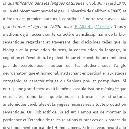
la quantification dans les langues naturelles
», Vol. 36, Fayard 1979,
qui a été récemment numérisé par l’Université de Californie (2007) et
a été un des premiers auteurs à contribuer à notre revue avec «
Ma
grand-mère est âgée de 12000 ans
» [
PLASTIR 2, 11/2005
]. Nous y
mettions déjà l’accent sur le caractère transdisciplinaire de la bio-
sémantique regardant et traversant des disciplines telles que la
biologie et la production du sens, la construction du langage, la
cognition et l’évolution. Le paléolithique et le néolithique n’ont ainsi
pas de secrets pour l’auteur qui les étudient sous l’angle
neuroanatomique et hormonal, s’attachant en particulier aux stades
ontogéniques caractéristiques du Sapiens pré- et post-pubère. Si
notre jeune grand-mère avait la même vascularisation méningée que
nous, c’est donc bien qu’elle nous a transmis les structures
anatomiques cérébrales et laryngées nécessaires à toute production
sémantique. Or, l’objectif de Kaled Aït Hamou est de montrer la
pertinence et l’étendue de telles relations durant ces deux stades du
développement cortical de l’Homo sapiens. Si le cerveau neural a la