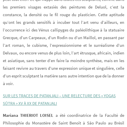
les premiers visages extasiés des peintures de Deluol, c’est la
constance, la densité ou le fil rouge du plasticien. Cette aptitude
qu’ont les grands sensitifs à incuber tout l’art venu d’ailleurs, en
l’occurrence ici des Vénus callipyges du paléolithique à la statuaire
Grecque, d’un Carpeaux, d’un Rodin ou d’un Maillol, en passant par
l’art roman, le cubisme, l’expressionnisme et le surréalisme d’un
Delvaux, ou encore venus de plus loin, l’art étrusque, africain, indien
et asiatique, sans tenter d’en faire la moindre synthèse, mais en les
faisant revivre au travers d’une expression unique et singulière, celle
d’un esprit sculptant la matière sans autre intention que de la donner
à voir.
SUR LES TRACES DE PATANJALI – UNE RELECTURE DES « YOGAS
SÛTRA » XV À XX DE PATANJALI
Mariana THIERIOT LOISEL
a été coordinatrice de la Faculté de
Philosophie du Monastère de Saint Benoît à São Paulo au Brésil