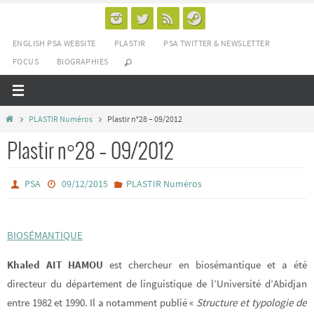
Passer
vers
ENGLISH PSA WEBSITE
PLASTIR
PSA TWITTER & NEWSLETTER
le
FOCUS
BIOGRAPHIES
contenu
Home
PLASTIR Numéros
Plastir n°28 – 09/2012
Plastir n°28 – 09/2012
PSA
09/12/2015
PLASTIR Numéros
BIOSÉMANTIQUE
Khaled AIT HAMOU
est chercheur en biosémantique et a été
directeur du département de linguistique de l’Université d’Abidjan
entre 1982 et 1990. Il a notamment publié «
Structure et typologie de