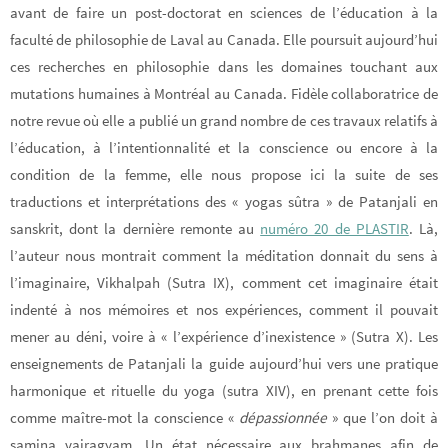
avant de faire un post-doctorat en sciences de l’éducation à la
faculté de philosophie de Laval au Canada. Elle poursuit aujourd’hui
ces recherches en philosophie dans les domaines touchant aux
mutations humaines à Montréal au Canada. Fidèle collaboratrice de
notre revue où elle a publié un grand nombre de ces travaux relatifs à
l’éducation, à l’intentionnalité et la conscience ou encore à la
condition de la femme, elle nous propose ici la suite de ses
traductions et interprétations des « yogas sûtra » de Patanjali en
sanskrit, dont la dernière remonte au
numéro 20 de PLASTIR
. Là,
l’auteur nous montrait comment la méditation donnait du sens à
l’imaginaire, Vikhalpah (Sutra IX), comment cet imaginaire était
indenté à nos mémoires et nos expériences, comment il pouvait
mener au déni, voire à « l’expérience d’inexistence » (Sutra X). Les
enseignements de Patanjali la guide aujourd’hui vers une pratique
harmonique et rituelle du yoga (sutra XIV), en prenant cette fois
comme maître-mot la conscience «
dépassionnée
» que l’on doit à
samjna vairagyam. Un état nécessaire aux brahmanes afin de