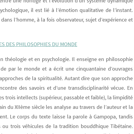
n entre une horloge et l’évolution d’un système dynamique
ologique, il est lié à l’émotion qualitative de l’instant.
 dans l’homme, à la fois observateur, sujet d’expérience et
ES DES PHILOSOPHIES DU MONDE
n théologie et en psychologie. Il enseigne en philosophie
 de par le monde et a écrit une cinquantaine d’ouvrages
es approches de la spiritualité. Autant dire que son approche
contre des savoirs et d’une transdisciplinarité vécue. En
 trois intellects (supérieur, passable et faible), la limpidité
n du XIIème siècle les analyse au travers de l’auteur et la
ent. Le corps du texte laisse la parole à Gampopa, tandis
s ou trois véhicules de la tradition bouddhique Tibétaine.