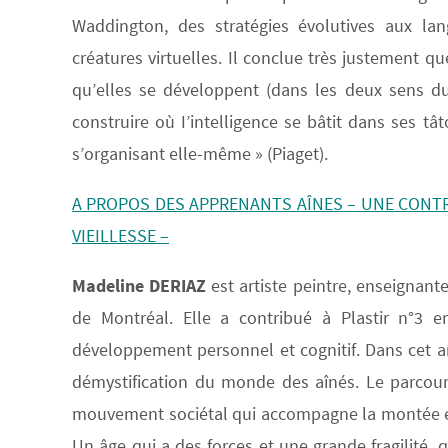
Waddington, des stratégies évolutives aux la
créatures virtuelles. Il conclue très justement 
qu’elles se développent (dans les deux sens d
construire où I’intelligence se bâtit dans ses 
s’organisant elle-même » (Piaget).
A PROPOS DES APPRENANTS AÎNES – UNE CONT
VIEILLESSE –
Madeline DERIAZ
est artiste peintre, enseignante
de Montréal. Elle a contribué à Plastir n°3 en 
développement personnel et cognitif. Dans cet art
démystification du monde des aînés. Le parcours
mouvement sociétal qui accompagne la montée en 
Un âge qui a des forces et une grande fragilité, q