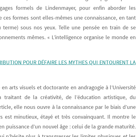
ngages formels de Lindenmayer, pour enfin aborder les
que ces formes sont elles-mêmes une connaissance, en tant
u terme) sous nos yeux. Telle une pensée en train de se
tâtonnements mêmes. « L’intelligence organise le monde en
RIBUTION POUR DÉFAIRE LES MYTHES QUI ENTOURENT LA
 en arts visuels et doctorante en andragogie à l’Université
traitant de la créativité, de l’éducation artistique, du
icle, elle nous ouvre à la connaissance par le biais d’une
 est minutieux, étayé et très convainquant. Il montre le
puissance d’un nouvel âge : celui de la grande maturité.
ui n’hésite plus à transgresser les limites physiques et les