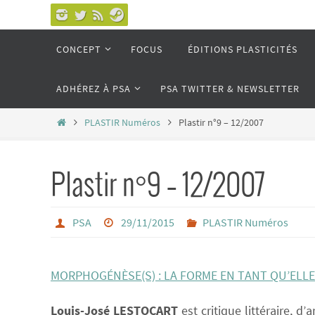
Passer
vers
Passer
CONCEPT
FOCUS
ÉDITIONS PLASTICITÉS
le
vers
le
contenu
ADHÉREZ À PSA
PSA TWITTER & NEWSLETTER
contenu
Home
PLASTIR Numéros
Plastir n°9 – 12/2007
Plastir n°9 – 12/2007
PSA
29/11/2015
PLASTIR Numéros
MORPHOGÉNÈSE(S) : LA FORME EN TANT QU’ELLE 
Louis-José LESTOCART
est critique littéraire, d