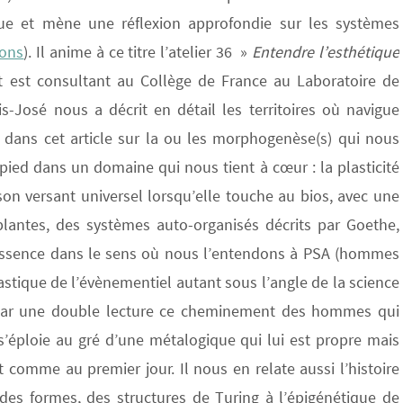
ogue et mène une réflexion approfondie sur les systèmes
ions
). Il anime à ce titre l’atelier 36 »
Entendre l’esthétique
 est consultant au Collège de France au Laboratoire de
is-José nous a décrit en détail les territoires où navigue
se dans cet article sur la ou les morphogenèse(s) qui nous
pied dans un domaine qui nous tient à cœur : la plasticité
son versant universel lorsqu’elle touche au bios, avec une
plantes, des systèmes auto-organisés décrits par Goethe,
 essence dans le sens où nous l’entendons à PSA (hommes
stique de l’évènementiel autant sous l’angle de la science
e par une double lecture ce cheminement des hommes qui
 s’éploie au gré d’une métalogique qui lui est propre mais
omme au premier jour. Il nous en relate aussi l’histoire
 des formes, des structures de Turing à l’épigénétique de