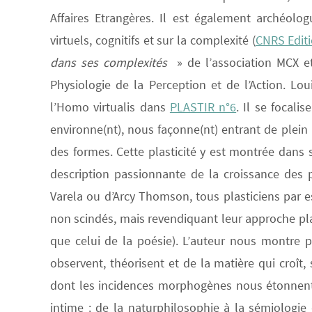
Affaires Etrangères. Il est également archéol
virtuels, cognitifs et sur la complexité (
CNRS Edit
dans ses complexités
» de l’association MCX et
Physiologie de la Perception et de l’Action. Lou
l’Homo virtualis dans
PLASTIR n°6
. Il se focali
environne(nt), nous façonne(nt) entrant de plein 
des formes. Cette plasticité y est montrée dans 
description passionnante de la croissance des 
Varela ou d’Arcy Thomson, tous plasticiens par
non scindés, mais revendiquant leur approche pla
que celui de la poésie). L’auteur nous montr
observent, théorisent et de la matière qui croît,
dont les incidences morphogènes nous étonnent c
intime : de la naturphilosophie à la sémiologie