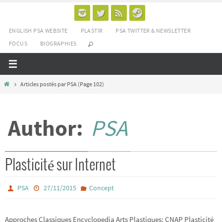
Passer
vers
ENGLISH PSA WEBSITE
PLASTIR
PSA TWITTER & NEWSLETTER
le
FOCUS
BIOGRAPHIES
contenu
Home
Articles postés par PSA
(Page 102)
Author:
PSA
Plasticité sur Internet
PSA
27/11/2015
Concept
Approches Classiques Encyclopedia Arts Plastiques: CNAP Plasticité