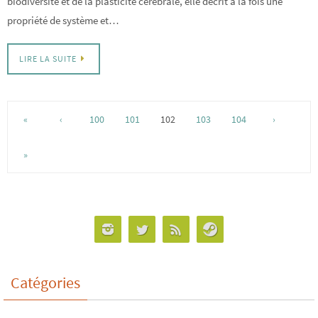
biodiversité et de la plasticité cérébrale, elle décrit à la fois une
propriété de système et…
LIRE LA SUITE
«
‹
100
101
102
103
104
›
»
Catégories